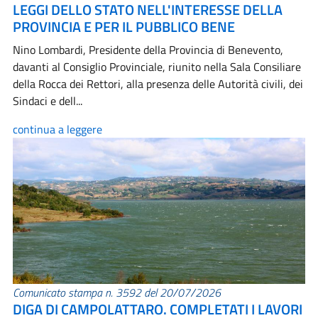
LEGGI DELLO STATO NELL'INTERESSE DELLA
PROVINCIA E PER IL PUBBLICO BENE
Nino Lombardi, Presidente della Provincia di Benevento,
davanti al Consiglio Provinciale, riunito nella Sala Consiliare
della Rocca dei Rettori, alla presenza delle Autorità civili, dei
Sindaci e dell...
continua a leggere
Comunicato stampa n. 3592 del 20/07/2026
DIGA DI CAMPOLATTARO. COMPLETATI I LAVORI