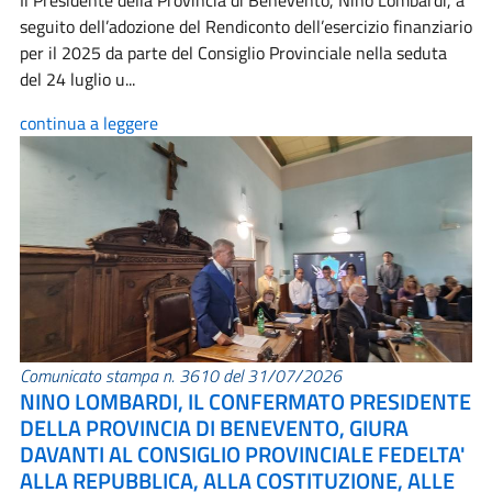
Il Presidente della Provincia di Benevento, Nino Lombardi, a
seguito dell’adozione del Rendiconto dell’esercizio finanziario
per il 2025 da parte del Consiglio Provinciale nella seduta
del 24 luglio u...
continua a leggere
Comunicato stampa n. 3610 del 31/07/2026
NINO LOMBARDI, IL CONFERMATO PRESIDENTE
DELLA PROVINCIA DI BENEVENTO, GIURA
DAVANTI AL CONSIGLIO PROVINCIALE FEDELTA'
ALLA REPUBBLICA, ALLA COSTITUZIONE, ALLE