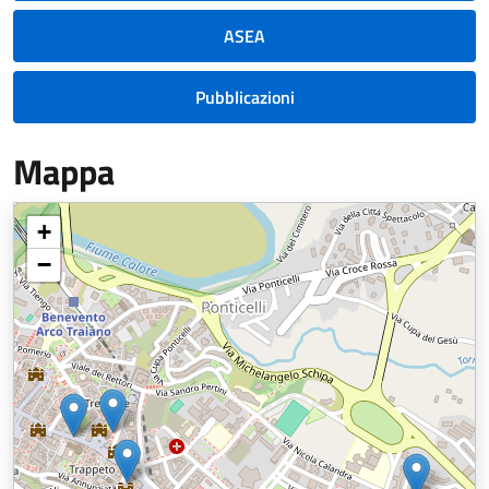
ASEA
Pubblicazioni
Mappa
+
−