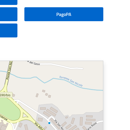
PagoPA