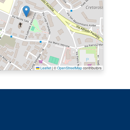
Leaflet
|
©
OpenStreetMap
contributors