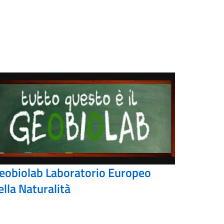
eobiolab Laboratorio Europeo
ella Naturalità