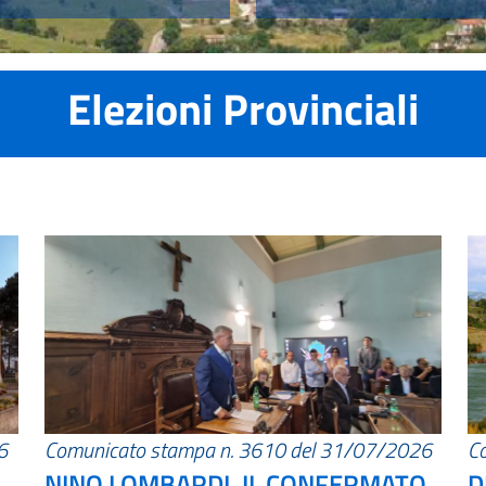
Elezioni Provinciali
6
Comunicato stampa n. 3610 del 31/07/2026
C
NINO LOMBARDI, IL CONFERMATO
D