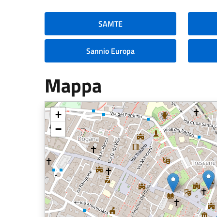
SAMTE
Sannio Europa
Mappa
+
−