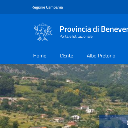
Salta al contenuto principale
Skip to footer content
Regione Campania
Provincia di Beneve
Portale Istituzionale
Home
L'Ente
Albo Pretorio
Provincia di Benevent