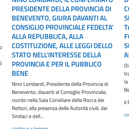
PRESIDENTE DELLA PROVINCIA DI
C
BENEVENTO, GIURA DAVANTI AL
S
CONSIGLIO PROVINCIALE FEDELTA'
T
ALLA REPUBBLICA, ALLA
F
COSTITUZIONE, ALLE LEGGI DELLO
S
no
STATO NELL'INTERESSE DELLA
A
PROVINCIA E PER IL PUBBLICO
5
Di
BENE
tr
la
Nino Lombardi, Presidente della Provincia di
B
Benevento, davanti al Consiglio Provinciale,
riunito nella Sala Consiliare della Rocca dei
Il
Rettori, alla presenza delle Autorità civili, dei
co
Sindaci e dell...
continua a leggere