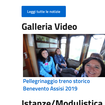
Leggi tutte le notizie
Galleria Video
Pellegrinaggio treno storico
Benevento Assisi 2019
Istanze/Modulistica