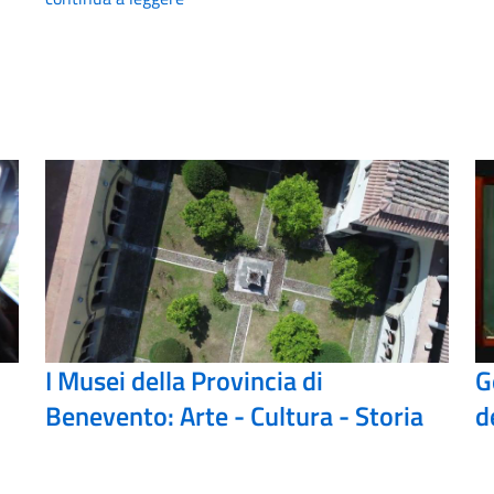
I Musei della Provincia di
G
Benevento: Arte - Cultura - Storia
d