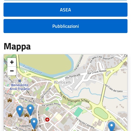
ASEA
Pubblicazioni
Mappa
+
−