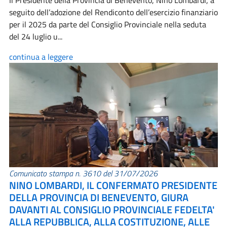
Il Presidente della Provincia di Benevento, Nino Lombardi, a
seguito dell’adozione del Rendiconto dell’esercizio finanziario
per il 2025 da parte del Consiglio Provinciale nella seduta
del 24 luglio u...
continua a leggere
Comunicato stampa n. 3610 del 31/07/2026
NINO LOMBARDI, IL CONFERMATO PRESIDENTE
DELLA PROVINCIA DI BENEVENTO, GIURA
DAVANTI AL CONSIGLIO PROVINCIALE FEDELTA'
ALLA REPUBBLICA, ALLA COSTITUZIONE, ALLE