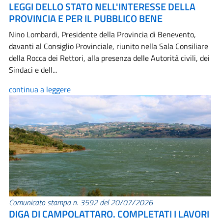
LEGGI DELLO STATO NELL'INTERESSE DELLA
PROVINCIA E PER IL PUBBLICO BENE
Nino Lombardi, Presidente della Provincia di Benevento,
davanti al Consiglio Provinciale, riunito nella Sala Consiliare
della Rocca dei Rettori, alla presenza delle Autorità civili, dei
Sindaci e dell...
continua a leggere
Comunicato stampa n. 3592 del 20/07/2026
DIGA DI CAMPOLATTARO. COMPLETATI I LAVORI