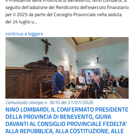
Il Presidente della Provincia di Benevento, Nino Lombardi, a
seguito dell’adozione del Rendiconto dell’esercizio finanziario
per il 2025 da parte del Consiglio Provinciale nella seduta
del 24 luglio u...
continua a leggere
Comunicato stampa n. 3610 del 31/07/2026
NINO LOMBARDI, IL CONFERMATO PRESIDENTE
DELLA PROVINCIA DI BENEVENTO, GIURA
DAVANTI AL CONSIGLIO PROVINCIALE FEDELTA'
ALLA REPUBBLICA, ALLA COSTITUZIONE, ALLE