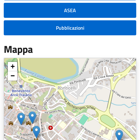
ASEA
Pubblicazioni
Mappa
+
−