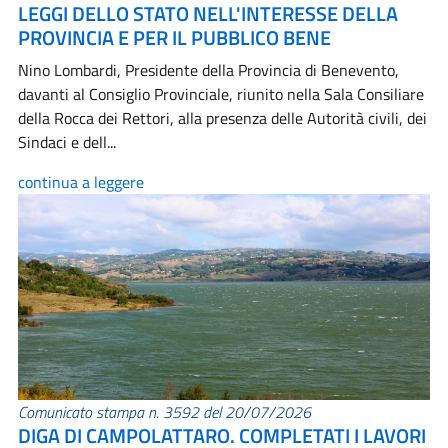
LEGGI DELLO STATO NELL'INTERESSE DELLA
PROVINCIA E PER IL PUBBLICO BENE
Nino Lombardi, Presidente della Provincia di Benevento,
davanti al Consiglio Provinciale, riunito nella Sala Consiliare
della Rocca dei Rettori, alla presenza delle Autorità civili, dei
Sindaci e dell...
continua a leggere
Comunicato stampa n. 3592 del 20/07/2026
DIGA DI CAMPOLATTARO. COMPLETATI I LAVORI