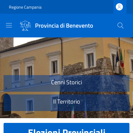
Salta al contenuto principale
Skip to footer content
Regione Campania
Provincia di Benevento
Provincia di Benevento
Cenni Storici
Il Territorio
Elezioni Provinciali