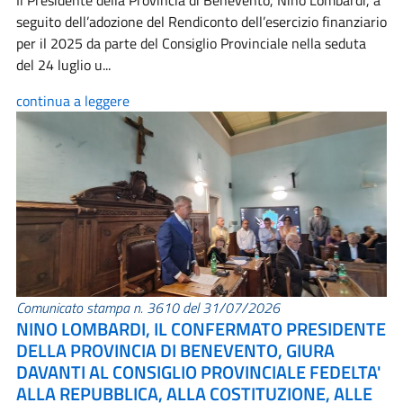
Il Presidente della Provincia di Benevento, Nino Lombardi, a
seguito dell’adozione del Rendiconto dell’esercizio finanziario
per il 2025 da parte del Consiglio Provinciale nella seduta
del 24 luglio u...
continua a leggere
Comunicato stampa n. 3610 del 31/07/2026
NINO LOMBARDI, IL CONFERMATO PRESIDENTE
DELLA PROVINCIA DI BENEVENTO, GIURA
DAVANTI AL CONSIGLIO PROVINCIALE FEDELTA'
ALLA REPUBBLICA, ALLA COSTITUZIONE, ALLE