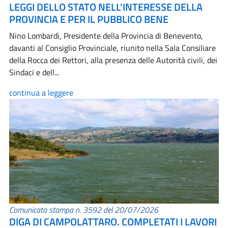
LEGGI DELLO STATO NELL'INTERESSE DELLA
PROVINCIA E PER IL PUBBLICO BENE
Nino Lombardi, Presidente della Provincia di Benevento,
davanti al Consiglio Provinciale, riunito nella Sala Consiliare
della Rocca dei Rettori, alla presenza delle Autorità civili, dei
Sindaci e dell...
continua a leggere
Comunicato stampa n. 3592 del 20/07/2026
DIGA DI CAMPOLATTARO. COMPLETATI I LAVORI