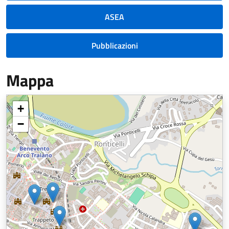
ASEA
Pubblicazioni
Mappa
+
−