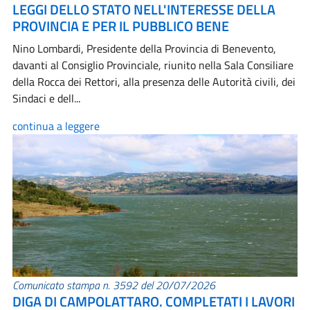
LEGGI DELLO STATO NELL'INTERESSE DELLA
PROVINCIA E PER IL PUBBLICO BENE
Nino Lombardi, Presidente della Provincia di Benevento,
davanti al Consiglio Provinciale, riunito nella Sala Consiliare
della Rocca dei Rettori, alla presenza delle Autorità civili, dei
Sindaci e dell...
continua a leggere
Comunicato stampa n. 3592 del 20/07/2026
DIGA DI CAMPOLATTARO. COMPLETATI I LAVORI