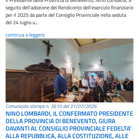
Il Presidente della Provincia di Benevento, Nino Lombardi, a
seguito dell’adozione del Rendiconto dell’esercizio finanziario
per il 2025 da parte del Consiglio Provinciale nella seduta
del 24 luglio u...
continua a leggere
Comunicato stampa n. 3610 del 31/07/2026
NINO LOMBARDI, IL CONFERMATO PRESIDENTE
DELLA PROVINCIA DI BENEVENTO, GIURA
DAVANTI AL CONSIGLIO PROVINCIALE FEDELTA'
ALLA REPUBBLICA, ALLA COSTITUZIONE, ALLE