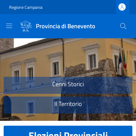
Salta al contenuto principale
Skip to footer content
Regione Campania
Provincia di Benevento
Provincia di Benevento
Cenni Storici
Il Territorio
Elezioni Provinciali