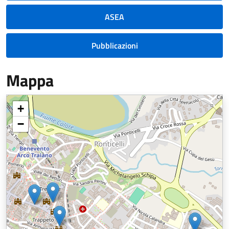
ASEA
Pubblicazioni
Mappa
+
−