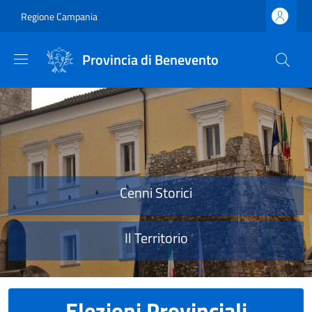
Salta al contenuto principale
Skip to footer content
Regione Campania
Provincia di Benevento
Provincia di Benevento
Cenni Storici
Il Territorio
Elezioni Provinciali