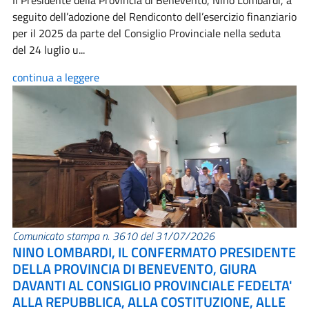
Il Presidente della Provincia di Benevento, Nino Lombardi, a
seguito dell’adozione del Rendiconto dell’esercizio finanziario
per il 2025 da parte del Consiglio Provinciale nella seduta
del 24 luglio u...
continua a leggere
Comunicato stampa n. 3610 del 31/07/2026
NINO LOMBARDI, IL CONFERMATO PRESIDENTE
DELLA PROVINCIA DI BENEVENTO, GIURA
DAVANTI AL CONSIGLIO PROVINCIALE FEDELTA'
ALLA REPUBBLICA, ALLA COSTITUZIONE, ALLE