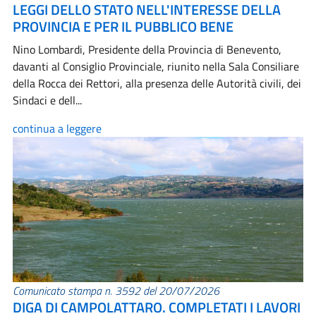
LEGGI DELLO STATO NELL'INTERESSE DELLA
PROVINCIA E PER IL PUBBLICO BENE
Nino Lombardi, Presidente della Provincia di Benevento,
davanti al Consiglio Provinciale, riunito nella Sala Consiliare
della Rocca dei Rettori, alla presenza delle Autorità civili, dei
Sindaci e dell...
continua a leggere
Comunicato stampa n. 3592 del 20/07/2026
DIGA DI CAMPOLATTARO. COMPLETATI I LAVORI