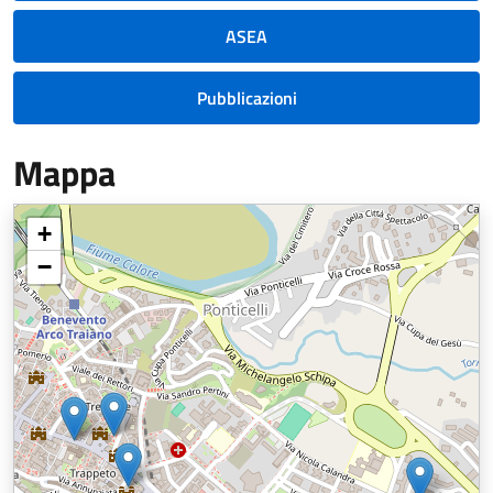
ASEA
Pubblicazioni
Mappa
+
−