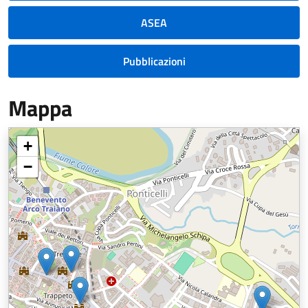
ASEA
Pubblicazioni
Mappa
+
−