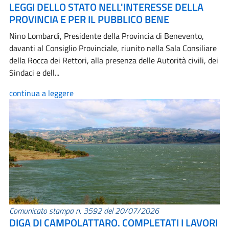
LEGGI DELLO STATO NELL'INTERESSE DELLA
PROVINCIA E PER IL PUBBLICO BENE
Nino Lombardi, Presidente della Provincia di Benevento,
davanti al Consiglio Provinciale, riunito nella Sala Consiliare
della Rocca dei Rettori, alla presenza delle Autorità civili, dei
Sindaci e dell...
continua a leggere
Comunicato stampa n. 3592 del 20/07/2026
DIGA DI CAMPOLATTARO. COMPLETATI I LAVORI