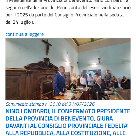
Il Presidente della Provincia di Benevento, Nino Lombardi, a
seguito dell’adozione del Rendiconto dell’esercizio finanziario
per il 2025 da parte del Consiglio Provinciale nella seduta
del 24 luglio u...
continua a leggere
Comunicato stampa n. 3610 del 31/07/2026
NINO LOMBARDI, IL CONFERMATO PRESIDENTE
DELLA PROVINCIA DI BENEVENTO, GIURA
DAVANTI AL CONSIGLIO PROVINCIALE FEDELTA'
ALLA REPUBBLICA, ALLA COSTITUZIONE, ALLE