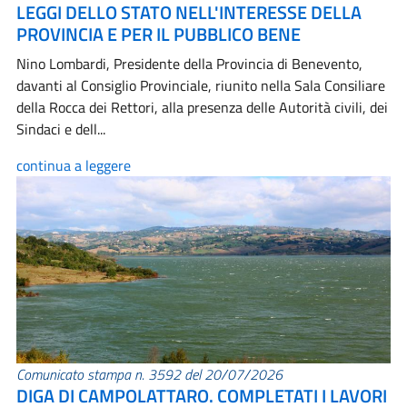
LEGGI DELLO STATO NELL'INTERESSE DELLA
PROVINCIA E PER IL PUBBLICO BENE
Nino Lombardi, Presidente della Provincia di Benevento,
davanti al Consiglio Provinciale, riunito nella Sala Consiliare
della Rocca dei Rettori, alla presenza delle Autorità civili, dei
Sindaci e dell...
continua a leggere
Comunicato stampa n. 3592 del 20/07/2026
DIGA DI CAMPOLATTARO. COMPLETATI I LAVORI