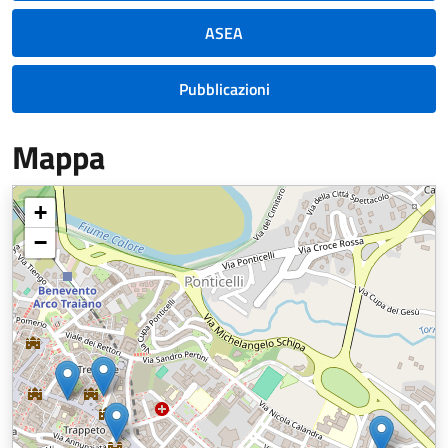
ASEA
Pubblicazioni
Mappa
+
−