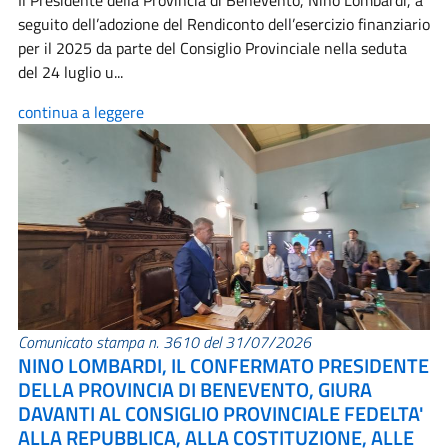
Il Presidente della Provincia di Benevento, Nino Lombardi, a
seguito dell’adozione del Rendiconto dell’esercizio finanziario
per il 2025 da parte del Consiglio Provinciale nella seduta
del 24 luglio u...
continua a leggere
Comunicato stampa n. 3610 del 31/07/2026
NINO LOMBARDI, IL CONFERMATO PRESIDENTE
DELLA PROVINCIA DI BENEVENTO, GIURA
DAVANTI AL CONSIGLIO PROVINCIALE FEDELTA'
ALLA REPUBBLICA, ALLA COSTITUZIONE, ALLE