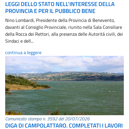
LEGGI DELLO STATO NELL'INTERESSE DELLA
PROVINCIA E PER IL PUBBLICO BENE
Nino Lombardi, Presidente della Provincia di Benevento,
davanti al Consiglio Provinciale, riunito nella Sala Consiliare
della Rocca dei Rettori, alla presenza delle Autorità civili, dei
Sindaci e dell...
continua a leggere
Comunicato stampa n. 3592 del 20/07/2026
DIGA DI CAMPOLATTARO. COMPLETATI I LAVORI