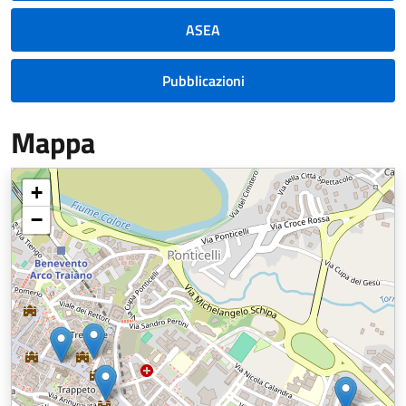
ASEA
Pubblicazioni
Mappa
+
−