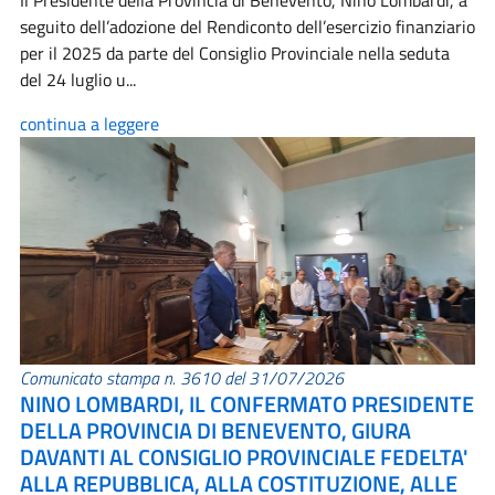
Il Presidente della Provincia di Benevento, Nino Lombardi, a
seguito dell’adozione del Rendiconto dell’esercizio finanziario
per il 2025 da parte del Consiglio Provinciale nella seduta
del 24 luglio u...
continua a leggere
Comunicato stampa n. 3610 del 31/07/2026
NINO LOMBARDI, IL CONFERMATO PRESIDENTE
DELLA PROVINCIA DI BENEVENTO, GIURA
DAVANTI AL CONSIGLIO PROVINCIALE FEDELTA'
ALLA REPUBBLICA, ALLA COSTITUZIONE, ALLE