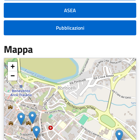
ASEA
Pubblicazioni
Mappa
+
−