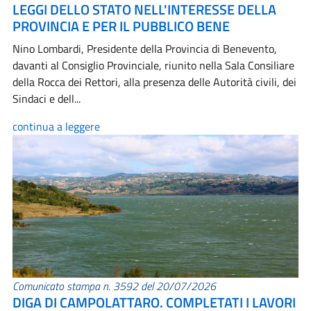
LEGGI DELLO STATO NELL'INTERESSE DELLA
PROVINCIA E PER IL PUBBLICO BENE
Nino Lombardi, Presidente della Provincia di Benevento,
davanti al Consiglio Provinciale, riunito nella Sala Consiliare
della Rocca dei Rettori, alla presenza delle Autorità civili, dei
Sindaci e dell...
continua a leggere
Comunicato stampa n. 3592 del 20/07/2026
DIGA DI CAMPOLATTARO. COMPLETATI I LAVORI