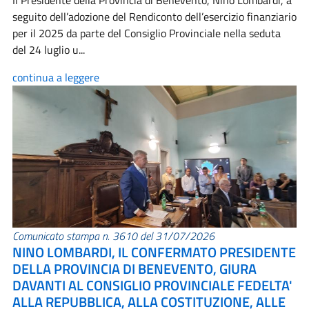
Il Presidente della Provincia di Benevento, Nino Lombardi, a
seguito dell’adozione del Rendiconto dell’esercizio finanziario
per il 2025 da parte del Consiglio Provinciale nella seduta
del 24 luglio u...
continua a leggere
Comunicato stampa n. 3610 del 31/07/2026
NINO LOMBARDI, IL CONFERMATO PRESIDENTE
DELLA PROVINCIA DI BENEVENTO, GIURA
DAVANTI AL CONSIGLIO PROVINCIALE FEDELTA'
ALLA REPUBBLICA, ALLA COSTITUZIONE, ALLE