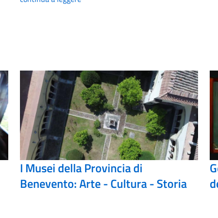
I Musei della Provincia di
G
Benevento: Arte - Cultura - Storia
d