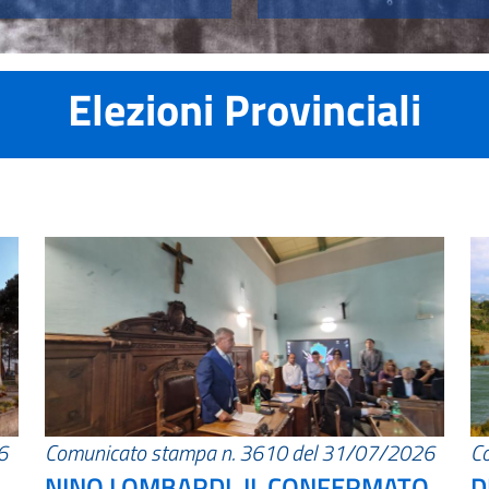
Elezioni Provinciali
6
Comunicato stampa n. 3610 del 31/07/2026
C
NINO LOMBARDI, IL CONFERMATO
D