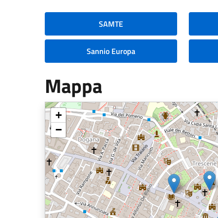
SAMTE
Sannio Europa
Mappa
+
−