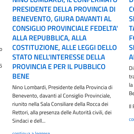
PRESIDENTE DELLA PROVINCIA DI
C
BENEVENTO, GIURA DAVANTI AL
S
CONSIGLIO PROVINCIALE FEDELTA'
T
ALLA REPUBBLICA, ALLA
F
COSTITUZIONE, ALLE LEGGI DELLO
S
no
STATO NELL'INTERESSE DELLA
A
PROVINCIA E PER IL PUBBLICO
5
Di
BENE
tr
la
Nino Lombardi, Presidente della Provincia di
B
Benevento, davanti al Consiglio Provinciale,
riunito nella Sala Consiliare della Rocca dei
Il
Rettori, alla presenza delle Autorità civili, dei
co
Sindaci e dell...
continua a leggere