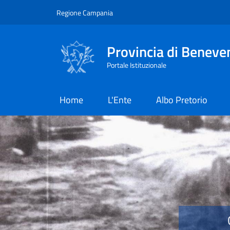
Salta al contenuto principale
Skip to footer content
Regione Campania
Provincia di Beneve
Portale Istituzionale
Home
L'Ente
Albo Pretorio
Provincia di Benevent