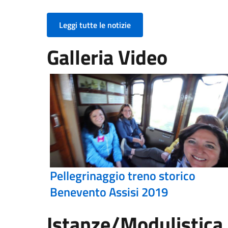
Leggi tutte le notizie
Galleria Video
Pellegrinaggio treno storico
Benevento Assisi 2019
Istanze/Modulistica