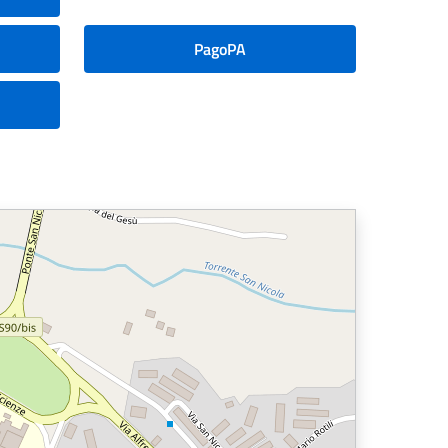
PagoPA