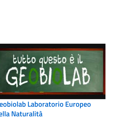
eobiolab Laboratorio Europeo
ella Naturalità