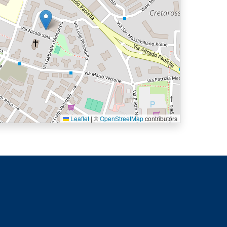
Leaflet
|
©
OpenStreetMap
contributors