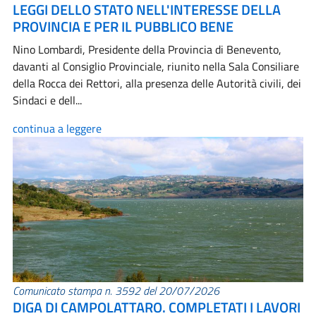
LEGGI DELLO STATO NELL'INTERESSE DELLA
PROVINCIA E PER IL PUBBLICO BENE
Nino Lombardi, Presidente della Provincia di Benevento,
davanti al Consiglio Provinciale, riunito nella Sala Consiliare
della Rocca dei Rettori, alla presenza delle Autorità civili, dei
Sindaci e dell...
continua a leggere
Comunicato stampa n. 3592 del 20/07/2026
DIGA DI CAMPOLATTARO. COMPLETATI I LAVORI