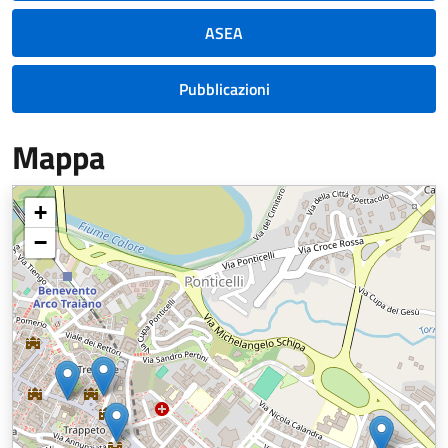
ASEA
Pubblicazioni
Mappa
+
−