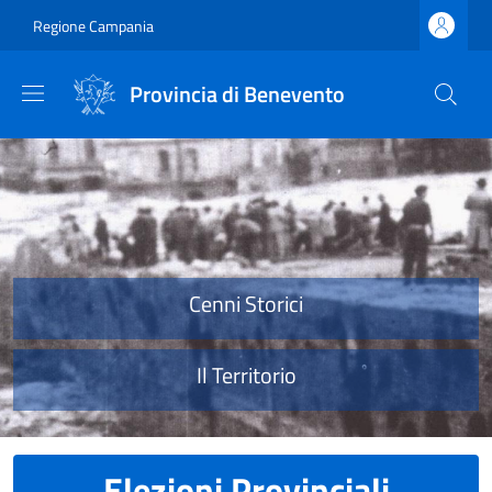
Salta al contenuto principale
Skip to footer content
Regione Campania
Provincia di Benevento
Provincia di Benevento
Cenni Storici
Il Territorio
Elezioni Provinciali