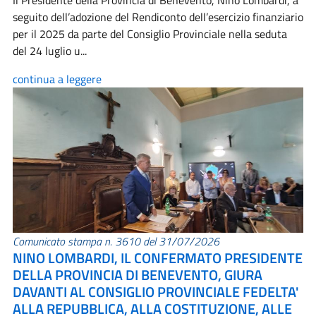
Il Presidente della Provincia di Benevento, Nino Lombardi, a
seguito dell’adozione del Rendiconto dell’esercizio finanziario
per il 2025 da parte del Consiglio Provinciale nella seduta
del 24 luglio u...
continua a leggere
Comunicato stampa n. 3610 del 31/07/2026
NINO LOMBARDI, IL CONFERMATO PRESIDENTE
DELLA PROVINCIA DI BENEVENTO, GIURA
DAVANTI AL CONSIGLIO PROVINCIALE FEDELTA'
ALLA REPUBBLICA, ALLA COSTITUZIONE, ALLE