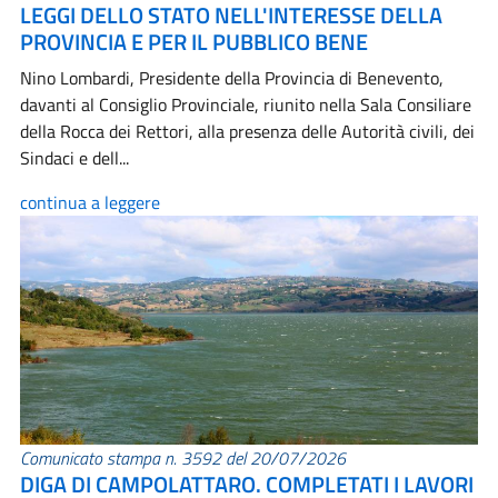
LEGGI DELLO STATO NELL'INTERESSE DELLA
PROVINCIA E PER IL PUBBLICO BENE
Nino Lombardi, Presidente della Provincia di Benevento,
davanti al Consiglio Provinciale, riunito nella Sala Consiliare
della Rocca dei Rettori, alla presenza delle Autorità civili, dei
Sindaci e dell...
continua a leggere
Comunicato stampa n. 3592 del 20/07/2026
DIGA DI CAMPOLATTARO. COMPLETATI I LAVORI