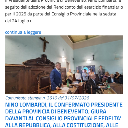
Il Presidente della Provincia di Benevento, Nino Lombardi, a
seguito dell’adozione del Rendiconto dell’esercizio finanziario
per il 2025 da parte del Consiglio Provinciale nella seduta
del 24 luglio u...
continua a leggere
Comunicato stampa n. 3610 del 31/07/2026
NINO LOMBARDI, IL CONFERMATO PRESIDENTE
DELLA PROVINCIA DI BENEVENTO, GIURA
DAVANTI AL CONSIGLIO PROVINCIALE FEDELTA'
ALLA REPUBBLICA, ALLA COSTITUZIONE, ALLE