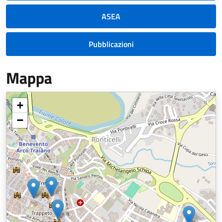
ASEA
Pubblicazioni
Mappa
+
−