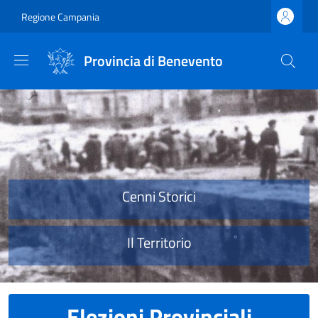
Salta al contenuto principale
Skip to footer content
Regione Campania
Provincia di Benevento
Provincia di Benevento
Cenni Storici
Il Territorio
Elezioni Provinciali