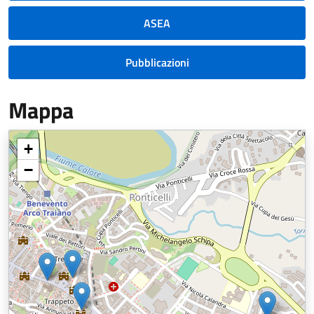
ASEA
Pubblicazioni
Mappa
+
−