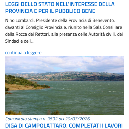
LEGGI DELLO STATO NELL'INTERESSE DELLA
PROVINCIA E PER IL PUBBLICO BENE
Nino Lombardi, Presidente della Provincia di Benevento,
davanti al Consiglio Provinciale, riunito nella Sala Consiliare
della Rocca dei Rettori, alla presenza delle Autorità civili, dei
Sindaci e dell...
continua a leggere
Comunicato stampa n. 3592 del 20/07/2026
DIGA DI CAMPOLATTARO. COMPLETATI I LAVORI