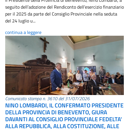
Il Presidente della Provincia di Benevento, Nino Lombardi, a
seguito dell’adozione del Rendiconto dell’esercizio finanziario
per il 2025 da parte del Consiglio Provinciale nella seduta
del 24 luglio u...
continua a leggere
Comunicato stampa n. 3610 del 31/07/2026
NINO LOMBARDI, IL CONFERMATO PRESIDENTE
DELLA PROVINCIA DI BENEVENTO, GIURA
DAVANTI AL CONSIGLIO PROVINCIALE FEDELTA'
ALLA REPUBBLICA, ALLA COSTITUZIONE, ALLE