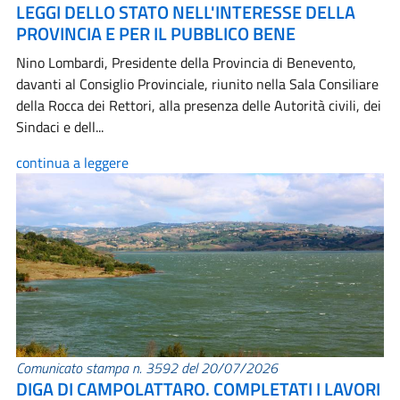
LEGGI DELLO STATO NELL'INTERESSE DELLA
PROVINCIA E PER IL PUBBLICO BENE
Nino Lombardi, Presidente della Provincia di Benevento,
davanti al Consiglio Provinciale, riunito nella Sala Consiliare
della Rocca dei Rettori, alla presenza delle Autorità civili, dei
Sindaci e dell...
continua a leggere
Comunicato stampa n. 3592 del 20/07/2026
DIGA DI CAMPOLATTARO. COMPLETATI I LAVORI