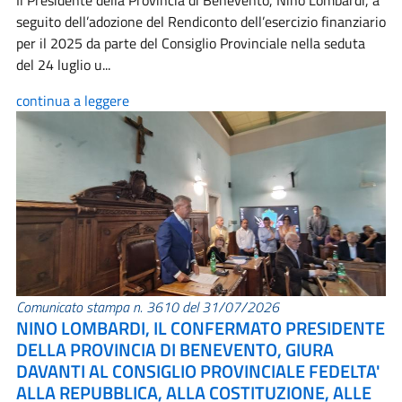
Il Presidente della Provincia di Benevento, Nino Lombardi, a
seguito dell’adozione del Rendiconto dell’esercizio finanziario
per il 2025 da parte del Consiglio Provinciale nella seduta
del 24 luglio u...
continua a leggere
Comunicato stampa n. 3610 del 31/07/2026
NINO LOMBARDI, IL CONFERMATO PRESIDENTE
DELLA PROVINCIA DI BENEVENTO, GIURA
DAVANTI AL CONSIGLIO PROVINCIALE FEDELTA'
ALLA REPUBBLICA, ALLA COSTITUZIONE, ALLE