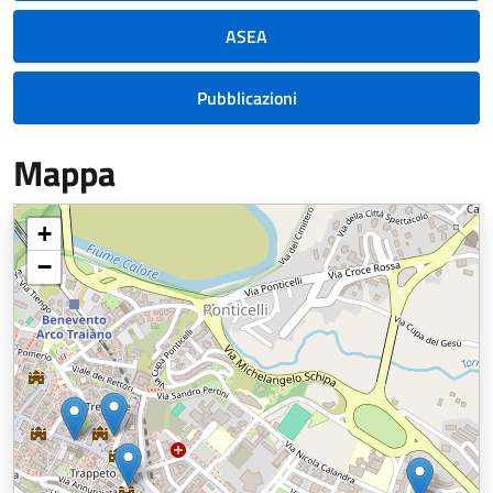
ASEA
Pubblicazioni
Mappa
+
−