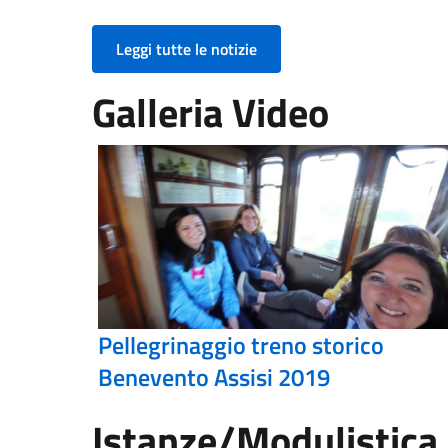
Leggi tutte le notizie
Galleria Video
Pellegrinaggio treno storico
Benevento Assisi 2019
Istanze/Modulistica