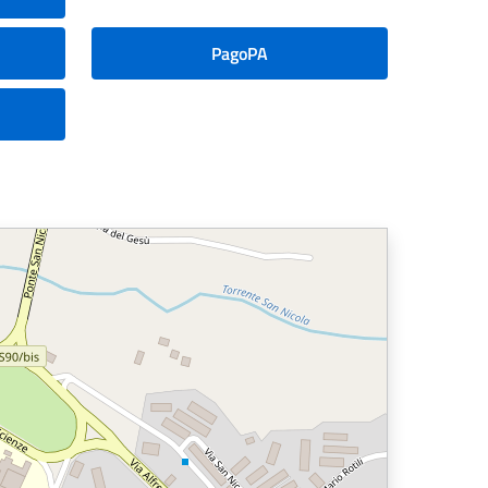
PagoPA