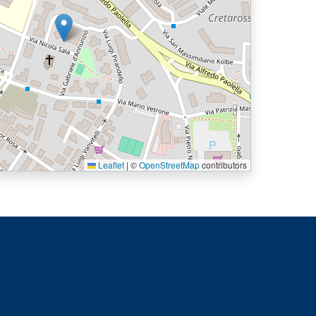
Leaflet
|
©
OpenStreetMap
contributors