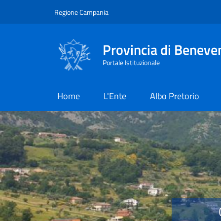
Salta al contenuto principale
Skip to footer content
Regione Campania
Provincia di Beneve
Portale Istituzionale
Home
L'Ente
Albo Pretorio
Provincia di Benevent