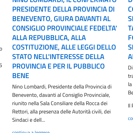
PRESIDENTE DELLA PROVINCIA DI
C
BENEVENTO, GIURA DAVANTI AL
S
CONSIGLIO PROVINCIALE FEDELTA'
T
ALLA REPUBBLICA, ALLA
F
COSTITUZIONE, ALLE LEGGI DELLO
S
no
STATO NELL'INTERESSE DELLA
A
PROVINCIA E PER IL PUBBLICO
5
Di
BENE
tr
la
Nino Lombardi, Presidente della Provincia di
B
Benevento, davanti al Consiglio Provinciale,
riunito nella Sala Consiliare della Rocca dei
Il
Rettori, alla presenza delle Autorità civili, dei
co
Sindaci e dell...
continua a leggere