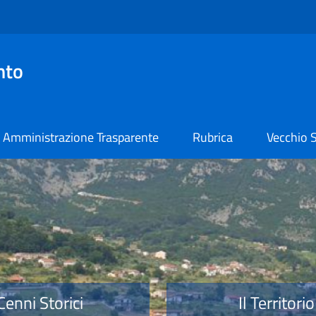
nto
Amministrazione Trasparente
Rubrica
Vecchio S
o
Cenni Storici
Il Territorio