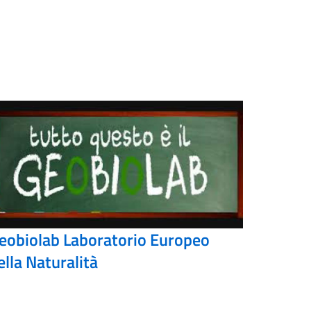
eobiolab Laboratorio Europeo
ella Naturalità