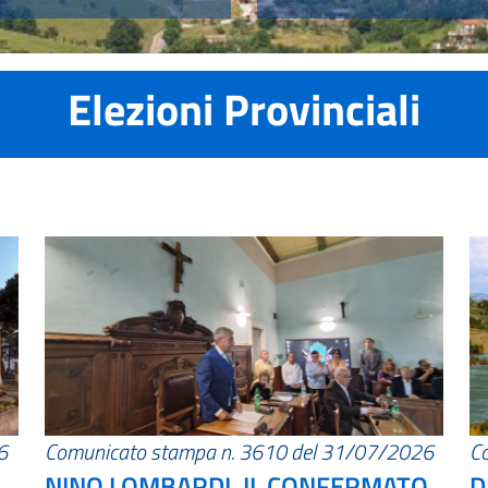
Elezioni Provinciali
6
Comunicato stampa n. 3610 del 31/07/2026
C
NINO LOMBARDI, IL CONFERMATO
D