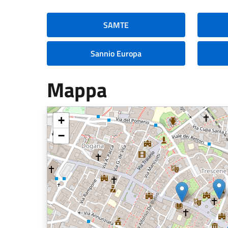
SAMTE
Sannio Europa
Mappa
+
−