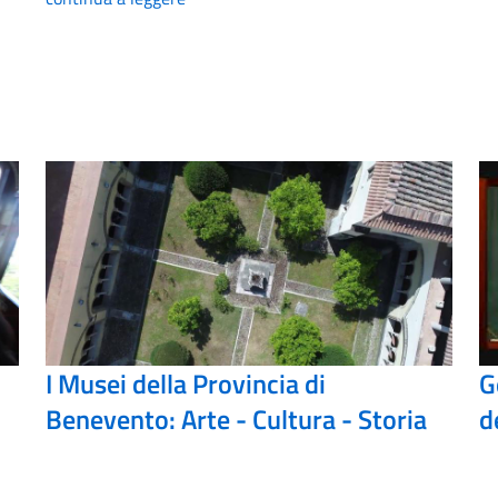
I Musei della Provincia di
G
Benevento: Arte - Cultura - Storia
d