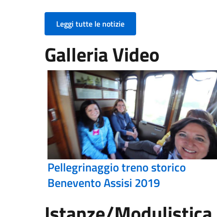
Leggi tutte le notizie
Galleria Video
Pellegrinaggio treno storico
Benevento Assisi 2019
Istanze/Modulistica