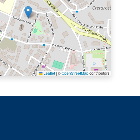
Leaflet
|
©
OpenStreetMap
contributors