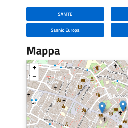
SAMTE
Sannio Europa
Mappa
+
−