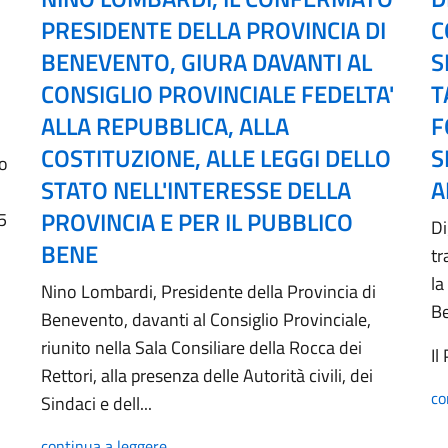
PRESIDENTE DELLA PROVINCIA DI
C
BENEVENTO, GIURA DAVANTI AL
S
CONSIGLIO PROVINCIALE FEDELTA'
T
ALLA REPUBBLICA, ALLA
F
COSTITUZIONE, ALLE LEGGI DELLO
S
no
STATO NELL'INTERESSE DELLA
A
PROVINCIA E PER IL PUBBLICO
5
Di
BENE
tr
la
Nino Lombardi, Presidente della Provincia di
B
Benevento, davanti al Consiglio Provinciale,
riunito nella Sala Consiliare della Rocca dei
Il
Rettori, alla presenza delle Autorità civili, dei
co
Sindaci e dell...
continua a leggere