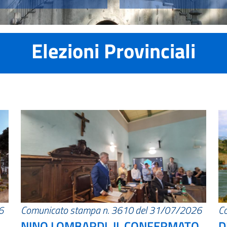
Elezioni Provinciali
6
Comunicato stampa n. 3610 del 31/07/2026
C
NINO LOMBARDI, IL CONFERMATO
D