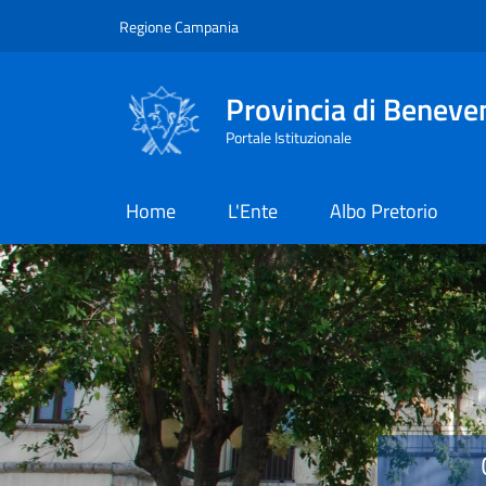
Salta al contenuto principale
Skip to footer content
Regione Campania
Provincia di Beneve
Portale Istituzionale
Home
L'Ente
Albo Pretorio
Provincia di Benevent