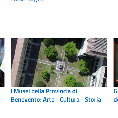
I Musei della Provincia di
G
Benevento: Arte - Cultura - Storia
d