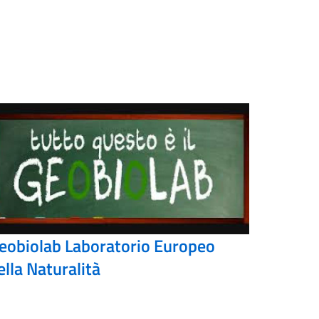
eobiolab Laboratorio Europeo
ella Naturalità