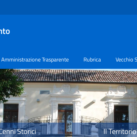
nto
Amministrazione Trasparente
Rubrica
Vecchio S
o
Cenni Storici
Il Territorio