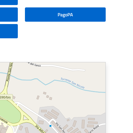
PagoPA