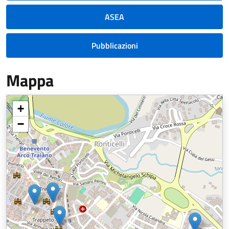
ASEA
Pubblicazioni
Mappa
+
−