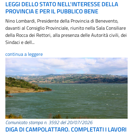
LEGGI DELLO STATO NELL'INTERESSE DELLA
PROVINCIA E PER IL PUBBLICO BENE
Nino Lombardi, Presidente della Provincia di Benevento,
davanti al Consiglio Provinciale, riunito nella Sala Consiliare
della Rocca dei Rettori, alla presenza delle Autorità civili, dei
Sindaci e dell...
continua a leggere
Comunicato stampa n. 3592 del 20/07/2026
DIGA DI CAMPOLATTARO. COMPLETATI I LAVORI