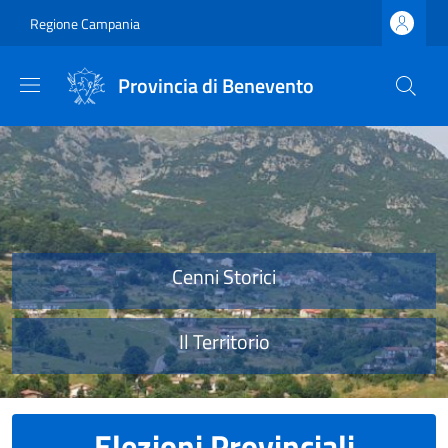
Salta al contenuto principale
Skip to footer content
Regione Campania
Provincia di Benevento
Provincia di Benevento
Cenni Storici
Il Territorio
Elezioni Provinciali