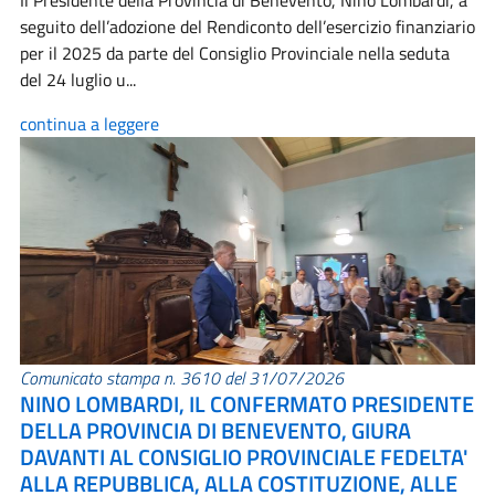
Il Presidente della Provincia di Benevento, Nino Lombardi, a
seguito dell’adozione del Rendiconto dell’esercizio finanziario
per il 2025 da parte del Consiglio Provinciale nella seduta
del 24 luglio u...
continua a leggere
Comunicato stampa n. 3610 del 31/07/2026
NINO LOMBARDI, IL CONFERMATO PRESIDENTE
DELLA PROVINCIA DI BENEVENTO, GIURA
DAVANTI AL CONSIGLIO PROVINCIALE FEDELTA'
ALLA REPUBBLICA, ALLA COSTITUZIONE, ALLE