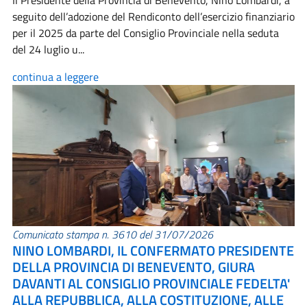
Il Presidente della Provincia di Benevento, Nino Lombardi, a
seguito dell’adozione del Rendiconto dell’esercizio finanziario
per il 2025 da parte del Consiglio Provinciale nella seduta
del 24 luglio u...
continua a leggere
Comunicato stampa n. 3610 del 31/07/2026
NINO LOMBARDI, IL CONFERMATO PRESIDENTE
DELLA PROVINCIA DI BENEVENTO, GIURA
DAVANTI AL CONSIGLIO PROVINCIALE FEDELTA'
ALLA REPUBBLICA, ALLA COSTITUZIONE, ALLE