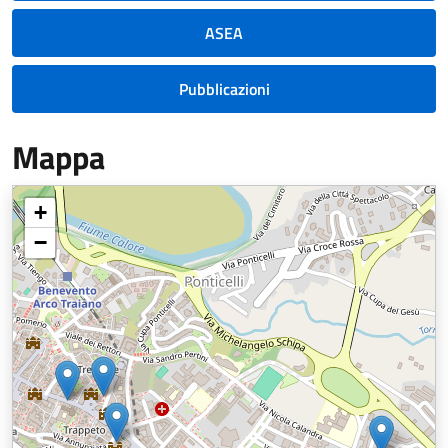
ASEA
Pubblicazioni
Mappa
+
−