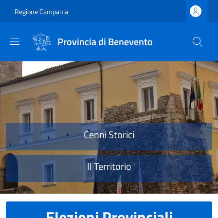
Salta al contenuto principale
Skip to footer content
Regione Campania
Provincia di Benevento
Provincia di Benevento
Cenni Storici
Il Territorio
Elezioni Provinciali