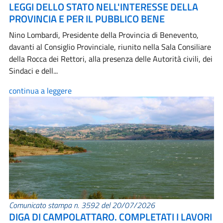
LEGGI DELLO STATO NELL'INTERESSE DELLA
PROVINCIA E PER IL PUBBLICO BENE
Nino Lombardi, Presidente della Provincia di Benevento,
davanti al Consiglio Provinciale, riunito nella Sala Consiliare
della Rocca dei Rettori, alla presenza delle Autorità civili, dei
Sindaci e dell...
continua a leggere
Comunicato stampa n. 3592 del 20/07/2026
DIGA DI CAMPOLATTARO. COMPLETATI I LAVORI