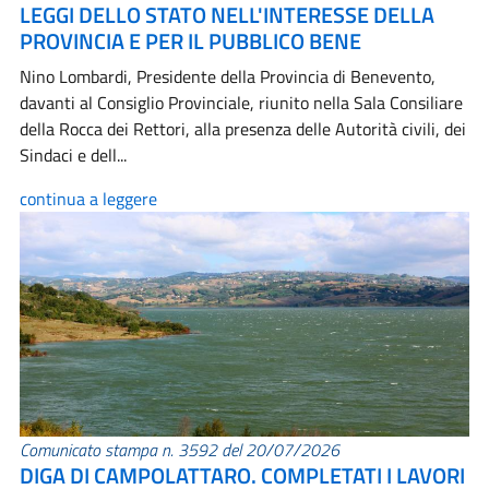
LEGGI DELLO STATO NELL'INTERESSE DELLA
PROVINCIA E PER IL PUBBLICO BENE
Nino Lombardi, Presidente della Provincia di Benevento,
davanti al Consiglio Provinciale, riunito nella Sala Consiliare
della Rocca dei Rettori, alla presenza delle Autorità civili, dei
Sindaci e dell...
continua a leggere
Comunicato stampa n. 3592 del 20/07/2026
DIGA DI CAMPOLATTARO. COMPLETATI I LAVORI