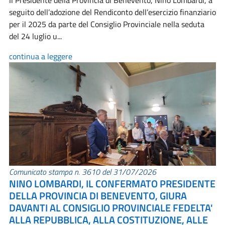
Il Presidente della Provincia di Benevento, Nino Lombardi, a
seguito dell’adozione del Rendiconto dell’esercizio finanziario
per il 2025 da parte del Consiglio Provinciale nella seduta
del 24 luglio u...
continua a leggere
Comunicato stampa n. 3610 del 31/07/2026
NINO LOMBARDI, IL CONFERMATO PRESIDENTE
DELLA PROVINCIA DI BENEVENTO, GIURA
DAVANTI AL CONSIGLIO PROVINCIALE FEDELTA'
ALLA REPUBBLICA, ALLA COSTITUZIONE, ALLE