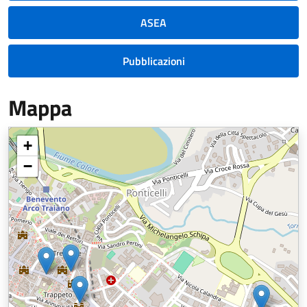
ASEA
Pubblicazioni
Mappa
+
−