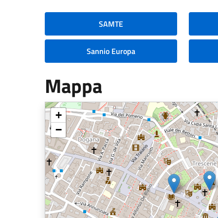
SAMTE
Sannio Europa
Mappa
+
−