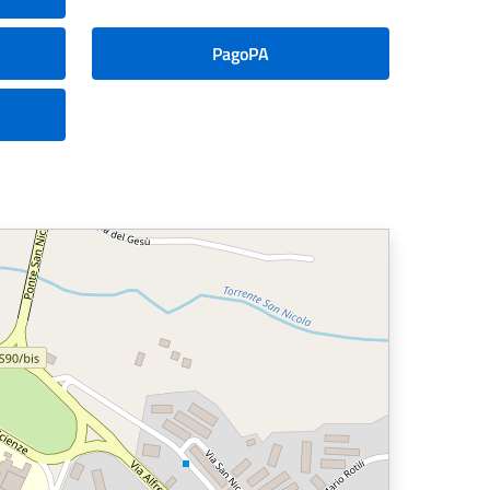
PagoPA