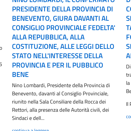
PRESIDENTE DELLA PROVINCIA DI
C
BENEVENTO, GIURA DAVANTI AL
S
CONSIGLIO PROVINCIALE FEDELTA'
T
ALLA REPUBBLICA, ALLA
F
COSTITUZIONE, ALLE LEGGI DELLO
S
no
STATO NELL'INTERESSE DELLA
A
PROVINCIA E PER IL PUBBLICO
5
Di
BENE
tr
la
Nino Lombardi, Presidente della Provincia di
B
Benevento, davanti al Consiglio Provinciale,
riunito nella Sala Consiliare della Rocca dei
Il
Rettori, alla presenza delle Autorità civili, dei
co
Sindaci e dell...
continua a leggere