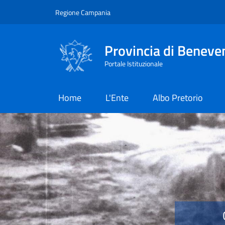
Salta al contenuto principale
Skip to footer content
Regione Campania
Provincia di Beneve
Portale Istituzionale
Home
L'Ente
Albo Pretorio
Provincia di Benevent