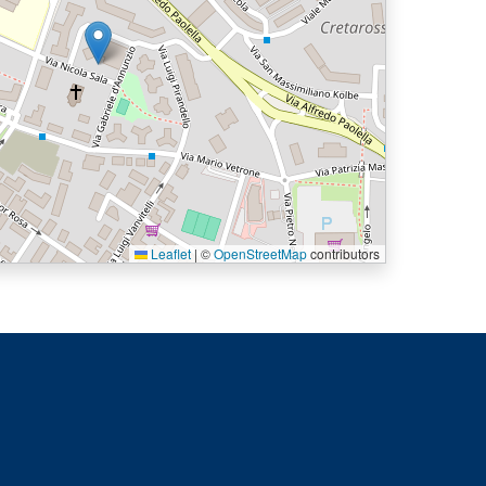
Leaflet
|
©
OpenStreetMap
contributors