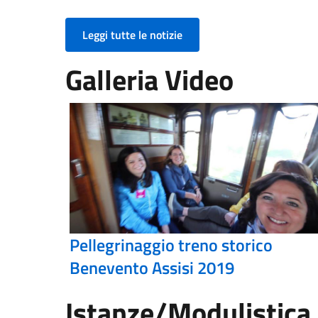
Leggi tutte le notizie
Galleria Video
Pellegrinaggio treno storico
Benevento Assisi 2019
Istanze/Modulistica