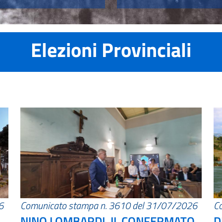
Elezioni Provinciali
6
Comunicato stampa n. 3610 del 31/07/2026
C
NINO LOMBARDI, IL CONFERMATO
D