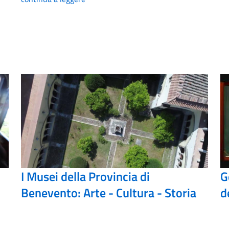
I Musei della Provincia di
G
Benevento: Arte - Cultura - Storia
d