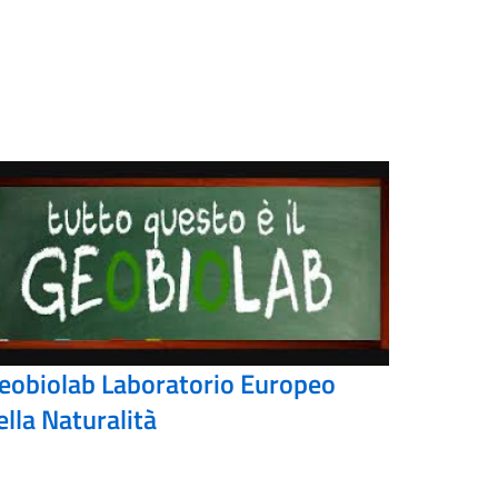
eobiolab Laboratorio Europeo
ella Naturalità