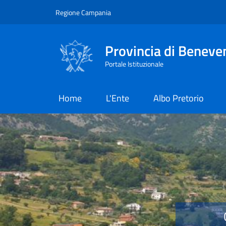
Salta al contenuto principale
Skip to footer content
Regione Campania
Provincia di Beneve
Portale Istituzionale
Home
L'Ente
Albo Pretorio
Provincia di Benevent