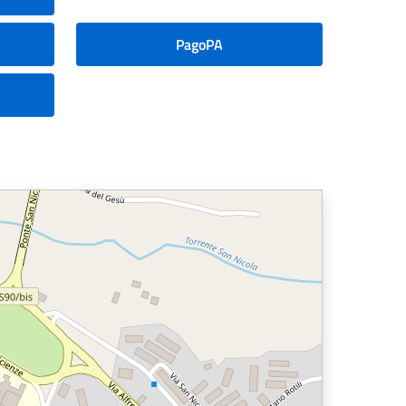
PagoPA