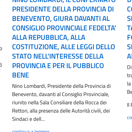
PRESIDENTE DELLA PROVINCIA DI
C
BENEVENTO, GIURA DAVANTI AL
S
CONSIGLIO PROVINCIALE FEDELTA'
T
ALLA REPUBBLICA, ALLA
F
COSTITUZIONE, ALLE LEGGI DELLO
S
no
STATO NELL'INTERESSE DELLA
A
PROVINCIA E PER IL PUBBLICO
5
Di
BENE
tr
la
Nino Lombardi, Presidente della Provincia di
B
Benevento, davanti al Consiglio Provinciale,
riunito nella Sala Consiliare della Rocca dei
Il
Rettori, alla presenza delle Autorità civili, dei
co
Sindaci e dell...
continua a leggere