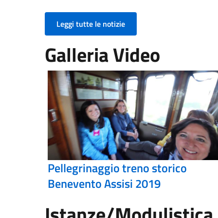
Leggi tutte le notizie
Galleria Video
Pellegrinaggio treno storico
Benevento Assisi 2019
Istanze/Modulistica