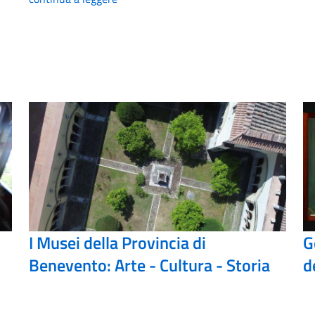
I Musei della Provincia di
G
Benevento: Arte - Cultura - Storia
d