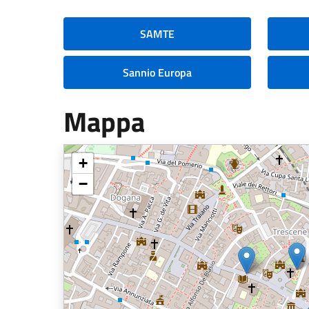
SAMTE
Sannio Europa
Mappa
+
−