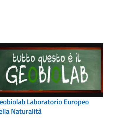
eobiolab Laboratorio Europeo
ella Naturalità