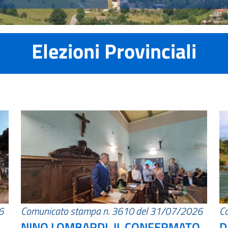
Elezioni Provinciali
6
Comunicato stampa n. 3610 del 31/07/2026
C
NINO LOMBARDI, IL CONFERMATO
D