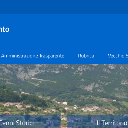
nto
Amministrazione Trasparente
Rubrica
Vecchio S
o
Cenni Storici
Il Territorio