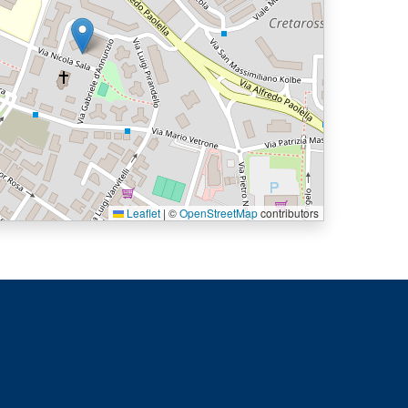
Leaflet
|
©
OpenStreetMap
contributors