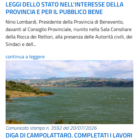
LEGGI DELLO STATO NELL'INTERESSE DELLA
PROVINCIA E PER IL PUBBLICO BENE
Nino Lombardi, Presidente della Provincia di Benevento,
davanti al Consiglio Provinciale, riunito nella Sala Consiliare
della Rocca dei Rettori, alla presenza delle Autorità civili, dei
Sindaci e dell...
continua a leggere
Comunicato stampa n. 3592 del 20/07/2026
DIGA DI CAMPOLATTARO. COMPLETATI I LAVORI