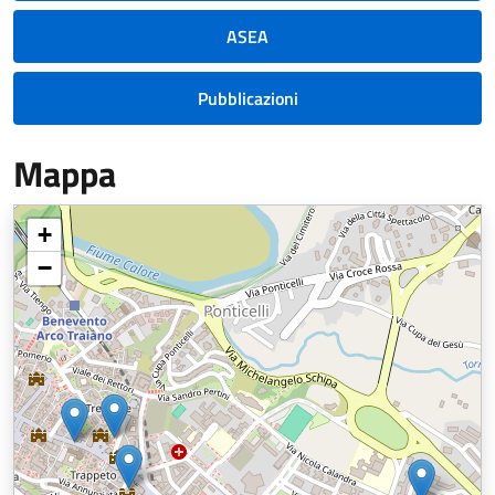
ASEA
Pubblicazioni
Mappa
+
−