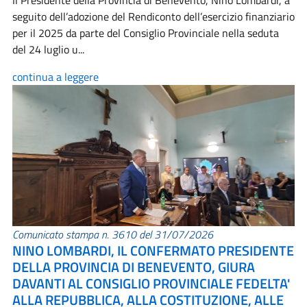
Il Presidente della Provincia di Benevento, Nino Lombardi, a
seguito dell’adozione del Rendiconto dell’esercizio finanziario
per il 2025 da parte del Consiglio Provinciale nella seduta
del 24 luglio u...
continua a leggere
Comunicato stampa n. 3610 del 31/07/2026
NINO LOMBARDI, IL CONFERMATO PRESIDENTE
DELLA PROVINCIA DI BENEVENTO, GIURA
DAVANTI AL CONSIGLIO PROVINCIALE FEDELTA'
ALLA REPUBBLICA, ALLA COSTITUZIONE, ALLE