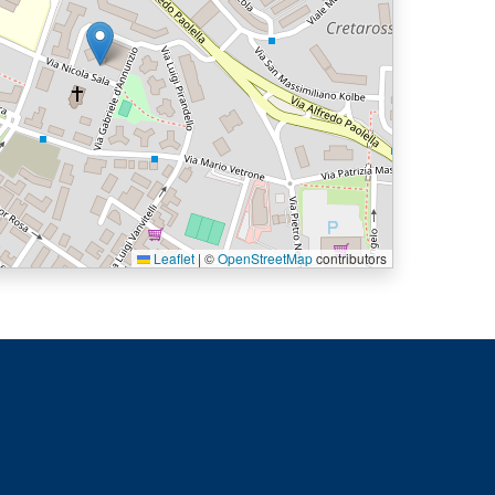
Leaflet
|
©
OpenStreetMap
contributors