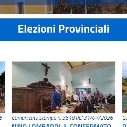
Elezioni Provinciali
6
Comunicato stampa n. 3610 del 31/07/2026
C
NINO LOMBARDI, IL CONFERMATO
D