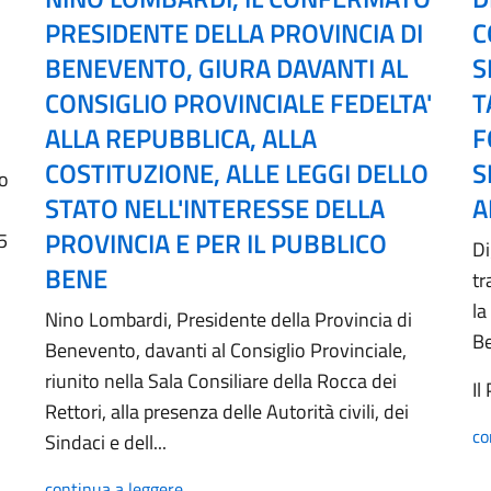
PRESIDENTE DELLA PROVINCIA DI
C
BENEVENTO, GIURA DAVANTI AL
S
CONSIGLIO PROVINCIALE FEDELTA'
T
ALLA REPUBBLICA, ALLA
F
COSTITUZIONE, ALLE LEGGI DELLO
S
no
STATO NELL'INTERESSE DELLA
A
PROVINCIA E PER IL PUBBLICO
5
Di
BENE
tr
la
Nino Lombardi, Presidente della Provincia di
B
Benevento, davanti al Consiglio Provinciale,
riunito nella Sala Consiliare della Rocca dei
Il
Rettori, alla presenza delle Autorità civili, dei
co
Sindaci e dell...
continua a leggere