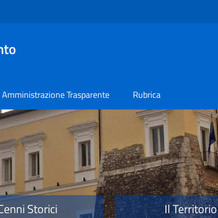
nto
Amministrazione Trasparente
Rubrica
o
Cenni Storici
Il Territorio