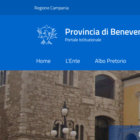
Salta al contenuto principale
Skip to footer content
Regione Campania
Provincia di Beneve
Portale Istituzionale
Home
L'Ente
Albo Pretorio
Provincia di Benevent