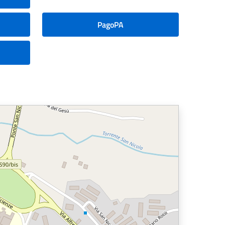
PagoPA