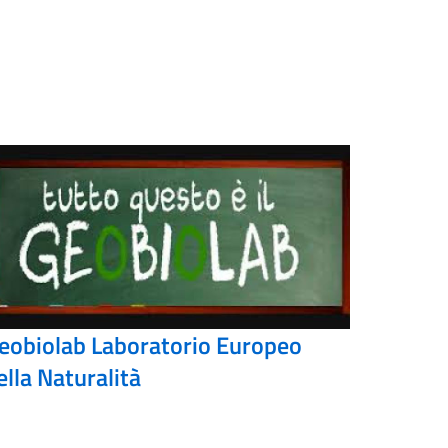
eobiolab Laboratorio Europeo
ella Naturalità