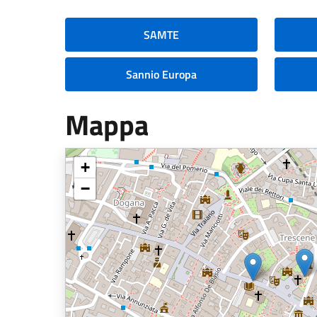
SAMTE
Sannio Europa
Mappa
+
−