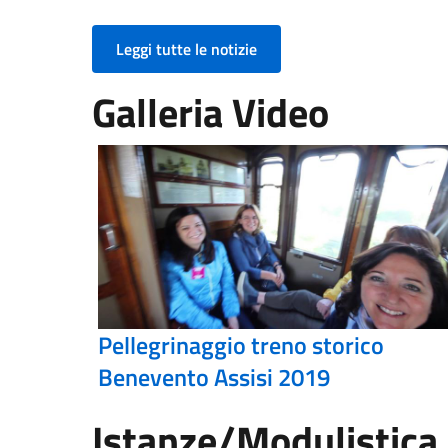
Leggi tutte le notizie
Galleria Video
Pellegrinaggio treno storico
Benevento Assisi 2019
Istanze/Modulistica