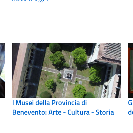
I Musei della Provincia di
G
Benevento: Arte - Cultura - Storia
d