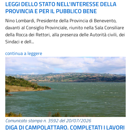
LEGGI DELLO STATO NELL'INTERESSE DELLA
PROVINCIA E PER IL PUBBLICO BENE
Nino Lombardi, Presidente della Provincia di Benevento,
davanti al Consiglio Provinciale, riunito nella Sala Consiliare
della Rocca dei Rettori, alla presenza delle Autorità civili, dei
Sindaci e dell...
continua a leggere
Comunicato stampa n. 3592 del 20/07/2026
DIGA DI CAMPOLATTARO. COMPLETATI I LAVORI