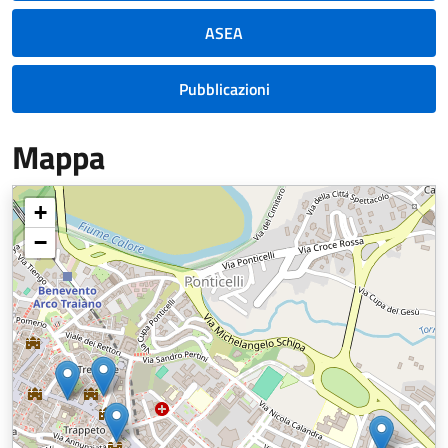
ASEA
Pubblicazioni
Mappa
+
−