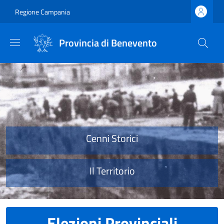
Salta al contenuto principale
Skip to footer content
Regione Campania
Provincia di Benevento
Provincia di Benevento
Cenni Storici
Il Territorio
Elezioni Provinciali