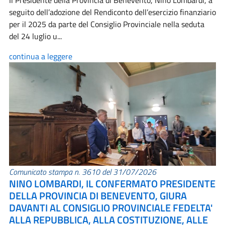
Il Presidente della Provincia di Benevento, Nino Lombardi, a
seguito dell’adozione del Rendiconto dell’esercizio finanziario
per il 2025 da parte del Consiglio Provinciale nella seduta
del 24 luglio u...
continua a leggere
Comunicato stampa n. 3610 del 31/07/2026
NINO LOMBARDI, IL CONFERMATO PRESIDENTE
DELLA PROVINCIA DI BENEVENTO, GIURA
DAVANTI AL CONSIGLIO PROVINCIALE FEDELTA'
ALLA REPUBBLICA, ALLA COSTITUZIONE, ALLE