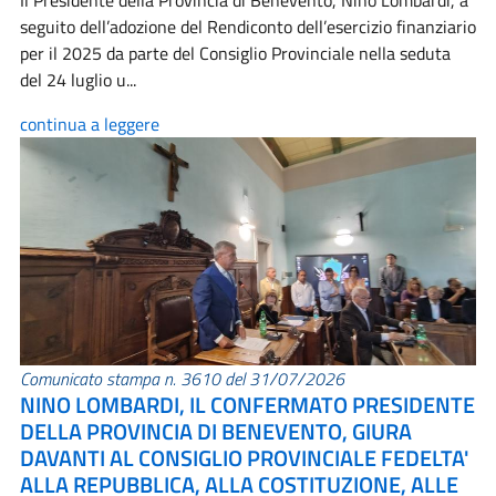
Il Presidente della Provincia di Benevento, Nino Lombardi, a
seguito dell’adozione del Rendiconto dell’esercizio finanziario
per il 2025 da parte del Consiglio Provinciale nella seduta
del 24 luglio u...
continua a leggere
Comunicato stampa n. 3610 del 31/07/2026
NINO LOMBARDI, IL CONFERMATO PRESIDENTE
DELLA PROVINCIA DI BENEVENTO, GIURA
DAVANTI AL CONSIGLIO PROVINCIALE FEDELTA'
ALLA REPUBBLICA, ALLA COSTITUZIONE, ALLE