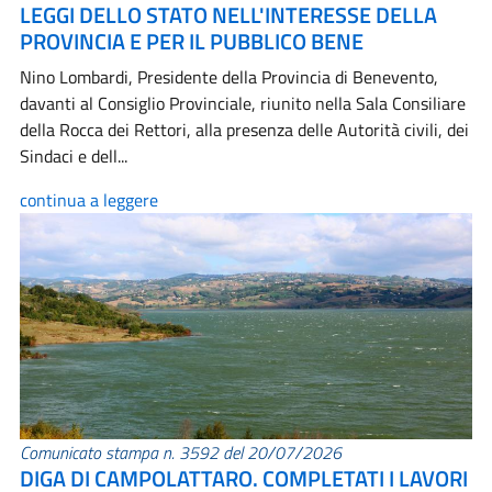
LEGGI DELLO STATO NELL'INTERESSE DELLA
PROVINCIA E PER IL PUBBLICO BENE
Nino Lombardi, Presidente della Provincia di Benevento,
davanti al Consiglio Provinciale, riunito nella Sala Consiliare
della Rocca dei Rettori, alla presenza delle Autorità civili, dei
Sindaci e dell...
continua a leggere
Comunicato stampa n. 3592 del 20/07/2026
DIGA DI CAMPOLATTARO. COMPLETATI I LAVORI