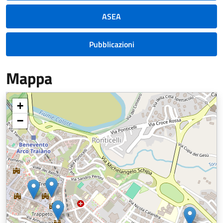
ASEA
Pubblicazioni
Mappa
+
−