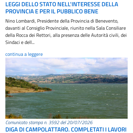
LEGGI DELLO STATO NELL'INTERESSE DELLA
PROVINCIA E PER IL PUBBLICO BENE
Nino Lombardi, Presidente della Provincia di Benevento,
davanti al Consiglio Provinciale, riunito nella Sala Consiliare
della Rocca dei Rettori, alla presenza delle Autorità civili, dei
Sindaci e dell...
continua a leggere
Comunicato stampa n. 3592 del 20/07/2026
DIGA DI CAMPOLATTARO. COMPLETATI I LAVORI