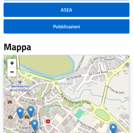
ASEA
Pubblicazioni
Mappa
+
−