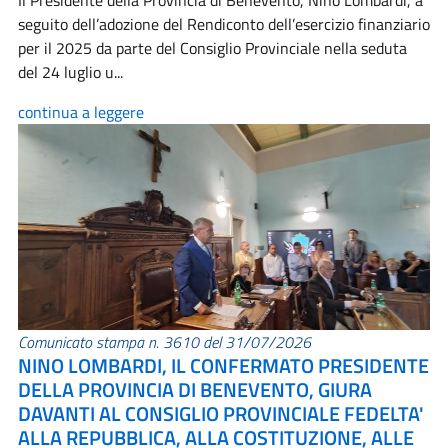
Il Presidente della Provincia di Benevento, Nino Lombardi, a
seguito dell’adozione del Rendiconto dell’esercizio finanziario
per il 2025 da parte del Consiglio Provinciale nella seduta
del 24 luglio u...
continua a leggere
Comunicato stampa n. 3610 del 31/07/2026
NINO LOMBARDI, IL CONFERMATO PRESIDENTE
DELLA PROVINCIA DI BENEVENTO, GIURA
DAVANTI AL CONSIGLIO PROVINCIALE FEDELTA'
ALLA REPUBBLICA, ALLA COSTITUZIONE, ALLE