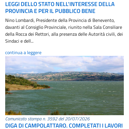
LEGGI DELLO STATO NELL'INTERESSE DELLA
PROVINCIA E PER IL PUBBLICO BENE
Nino Lombardi, Presidente della Provincia di Benevento,
davanti al Consiglio Provinciale, riunito nella Sala Consiliare
della Rocca dei Rettori, alla presenza delle Autorità civili, dei
Sindaci e dell...
continua a leggere
Comunicato stampa n. 3592 del 20/07/2026
DIGA DI CAMPOLATTARO. COMPLETATI I LAVORI