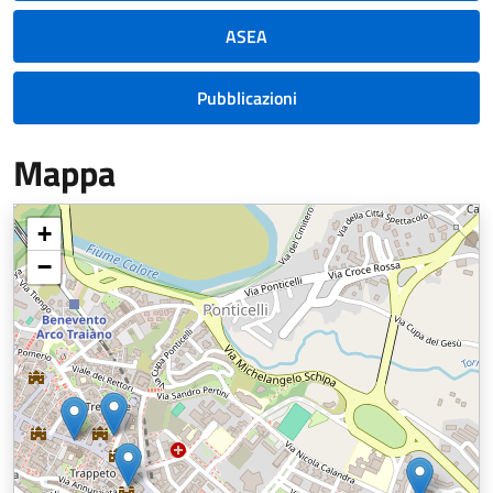
ASEA
Pubblicazioni
Mappa
+
−