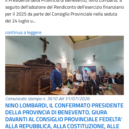
Il Presidente della Provincia di Benevento, Nino Lombardi, a
seguito dell’adozione del Rendiconto dell’esercizio finanziario
per il 2025 da parte del Consiglio Provinciale nella seduta
del 24 luglio u...
continua a leggere
Comunicato stampa n. 3610 del 31/07/2026
NINO LOMBARDI, IL CONFERMATO PRESIDENTE
DELLA PROVINCIA DI BENEVENTO, GIURA
DAVANTI AL CONSIGLIO PROVINCIALE FEDELTA'
ALLA REPUBBLICA, ALLA COSTITUZIONE, ALLE