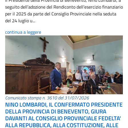
Il Presidente della Provincia di Benevento, Nino Lombardi, a
seguito dell’adozione del Rendiconto dell’esercizio finanziario
per il 2025 da parte del Consiglio Provinciale nella seduta
del 24 luglio u...
continua a leggere
Comunicato stampa n. 3610 del 31/07/2026
NINO LOMBARDI, IL CONFERMATO PRESIDENTE
DELLA PROVINCIA DI BENEVENTO, GIURA
DAVANTI AL CONSIGLIO PROVINCIALE FEDELTA'
ALLA REPUBBLICA, ALLA COSTITUZIONE, ALLE