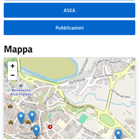
ASEA
Pubblicazioni
Mappa
+
−