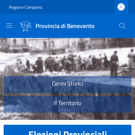
Salta al contenuto principale
Skip to footer content
Regione Campania
Provincia di Benevento
Provincia di Benevento
Cenni Storici
Il Territorio
Elezioni Provinciali