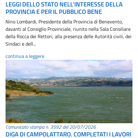
LEGGI DELLO STATO NELL'INTERESSE DELLA
PROVINCIA E PER IL PUBBLICO BENE
Nino Lombardi, Presidente della Provincia di Benevento,
davanti al Consiglio Provinciale, riunito nella Sala Consiliare
della Rocca dei Rettori, alla presenza delle Autorità civili, dei
Sindaci e dell...
continua a leggere
Comunicato stampa n. 3592 del 20/07/2026
DIGA DI CAMPOLATTARO. COMPLETATI I LAVORI