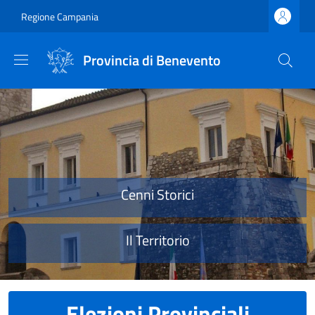
Salta al contenuto principale
Skip to footer content
Regione Campania
Provincia di Benevento
Provincia di Benevento
Cenni Storici
Il Territorio
Elezioni Provinciali