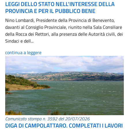
LEGGI DELLO STATO NELL'INTERESSE DELLA
PROVINCIA E PER IL PUBBLICO BENE
Nino Lombardi, Presidente della Provincia di Benevento,
davanti al Consiglio Provinciale, riunito nella Sala Consiliare
della Rocca dei Rettori, alla presenza delle Autorità civili, dei
Sindaci e dell...
continua a leggere
Comunicato stampa n. 3592 del 20/07/2026
DIGA DI CAMPOLATTARO. COMPLETATI I LAVORI