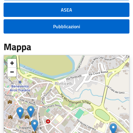
ASEA
Pubblicazioni
Mappa
+
−