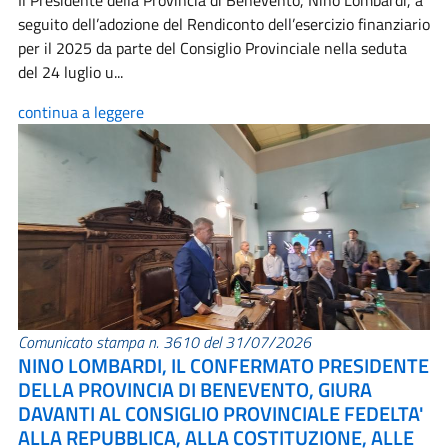
Il Presidente della Provincia di Benevento, Nino Lombardi, a
seguito dell’adozione del Rendiconto dell’esercizio finanziario
per il 2025 da parte del Consiglio Provinciale nella seduta
del 24 luglio u...
continua a leggere
Comunicato stampa n. 3610 del 31/07/2026
NINO LOMBARDI, IL CONFERMATO PRESIDENTE
DELLA PROVINCIA DI BENEVENTO, GIURA
DAVANTI AL CONSIGLIO PROVINCIALE FEDELTA'
ALLA REPUBBLICA, ALLA COSTITUZIONE, ALLE