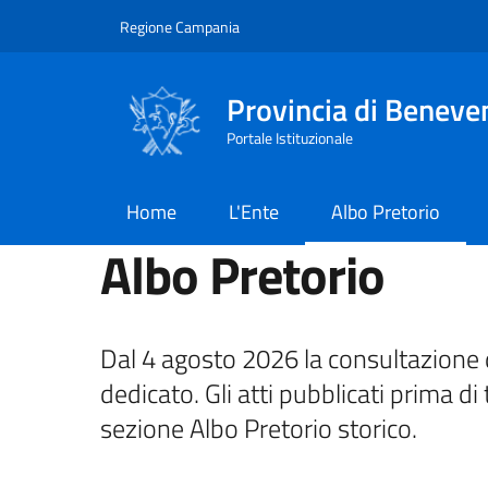
Salta al contenuto principale
Skip to footer content
Regione Campania
Provincia di Beneve
Portale Istituzionale
Home
L'Ente
Albo Pretorio
Albo Pretorio
Dal 4 agosto 2026 la consultazione d
dedicato. Gli atti pubblicati prima di 
sezione Albo Pretorio storico.