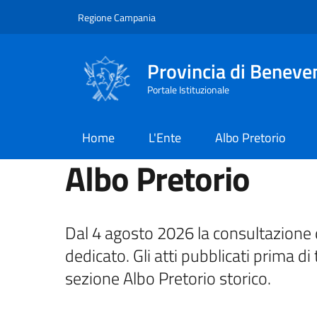
Salta al contenuto principale
Skip to footer content
Regione Campania
Provincia di Beneve
Portale Istituzionale
Home
L'Ente
Albo Pretorio
Albo Pretorio
Dal 4 agosto 2026 la consultazione d
dedicato. Gli atti pubblicati prima di 
sezione Albo Pretorio storico.