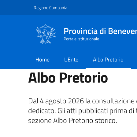
Salta al contenuto principale
Skip to footer content
Regione Campania
Provincia di Beneve
Portale Istituzionale
Home
L'Ente
Albo Pretorio
Albo Pretorio
Dal 4 agosto 2026 la consultazione d
dedicato. Gli atti pubblicati prima di 
sezione Albo Pretorio storico.