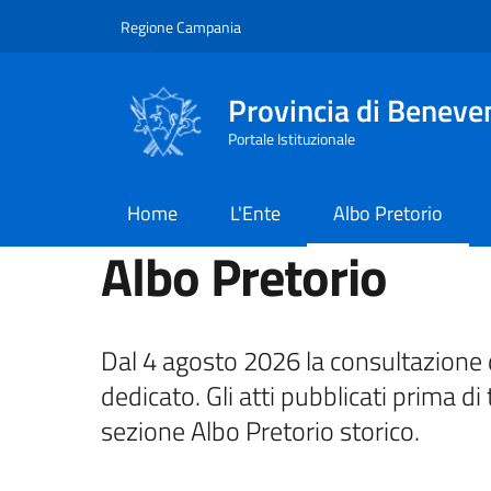
Salta al contenuto principale
Skip to footer content
Regione Campania
Provincia di Beneve
Portale Istituzionale
Home
L'Ente
Albo Pretorio
Albo Pretorio
Dal 4 agosto 2026 la consultazione d
dedicato. Gli atti pubblicati prima di 
sezione Albo Pretorio storico.