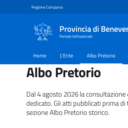
Salta al contenuto principale
Skip to footer content
Regione Campania
Provincia di Beneve
Portale Istituzionale
Home
L'Ente
Albo Pretorio
Albo Pretorio
Dal 4 agosto 2026 la consultazione d
dedicato. Gli atti pubblicati prima di 
sezione Albo Pretorio storico.