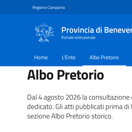
Salta al contenuto principale
Skip to footer content
Regione Campania
Provincia di Beneve
Portale Istituzionale
Home
L'Ente
Albo Pretorio
Albo Pretorio
Dal 4 agosto 2026 la consultazione d
dedicato. Gli atti pubblicati prima di 
sezione Albo Pretorio storico.