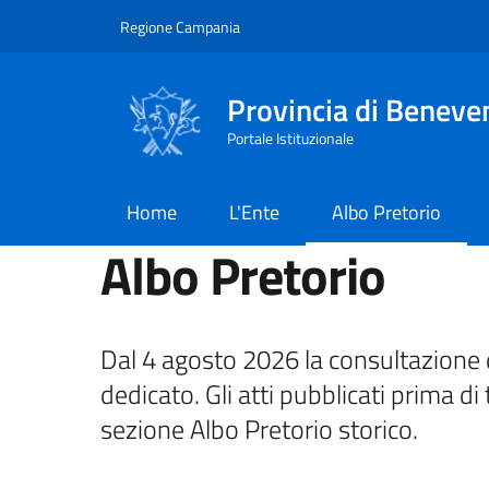
Salta al contenuto principale
Skip to footer content
Regione Campania
Provincia di Beneve
Portale Istituzionale
Home
L'Ente
Albo Pretorio
Albo Pretorio
Dal 4 agosto 2026 la consultazione d
dedicato. Gli atti pubblicati prima di 
sezione Albo Pretorio storico.