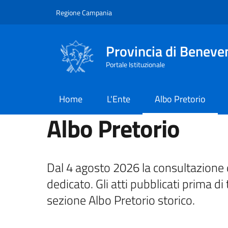
Salta al contenuto principale
Skip to footer content
Regione Campania
Provincia di Beneve
Portale Istituzionale
Home
L'Ente
Albo Pretorio
Albo Pretorio
Dal 4 agosto 2026 la consultazione d
dedicato. Gli atti pubblicati prima di 
sezione Albo Pretorio storico.