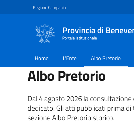
Salta al contenuto principale
Skip to footer content
Regione Campania
Provincia di Beneve
Portale Istituzionale
Home
L'Ente
Albo Pretorio
Albo Pretorio
Dal 4 agosto 2026 la consultazione d
dedicato. Gli atti pubblicati prima di 
sezione Albo Pretorio storico.