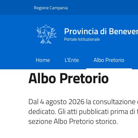
Salta al contenuto principale
Skip to footer content
Regione Campania
Provincia di Beneve
Portale Istituzionale
Home
L'Ente
Albo Pretorio
Albo Pretorio
Dal 4 agosto 2026 la consultazione d
dedicato. Gli atti pubblicati prima di 
sezione Albo Pretorio storico.