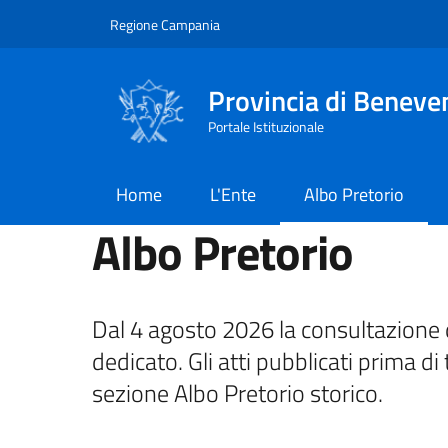
Salta al contenuto principale
Skip to footer content
Regione Campania
Provincia di Beneve
Portale Istituzionale
Home
L'Ente
Albo Pretorio
Albo Pretorio
Dal 4 agosto 2026 la consultazione d
dedicato. Gli atti pubblicati prima di 
sezione Albo Pretorio storico.