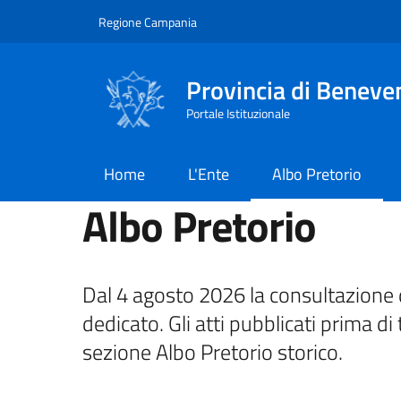
Salta al contenuto principale
Skip to footer content
Regione Campania
Provincia di Beneve
Portale Istituzionale
Home
L'Ente
Albo Pretorio
Albo Pretorio
Dal 4 agosto 2026 la consultazione d
dedicato. Gli atti pubblicati prima di 
sezione Albo Pretorio storico.