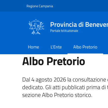
Salta al contenuto principale
Skip to footer content
Regione Campania
Provincia di Beneve
Portale Istituzionale
Home
L'Ente
Albo Pretorio
Albo Pretorio
Dal 4 agosto 2026 la consultazione d
dedicato. Gli atti pubblicati prima di 
sezione Albo Pretorio storico.