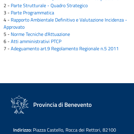
2 -
Parte Strutturale - Quadro Strategico
3 -
Parte Programmatica
4 -
Rapporto Ambientale Definitivo e Valutazione Incidenza -
Approvato
5 -
Norme Tecniche d'Attuazione
6 -
Atti amministrativi PTCP
7 -
Adeguamento art.9 Regolamento Regionale n.5 2011
Provincia di Benevento
Indirizzo:
Piazza Castello, Rocca dei Rettori, 82100