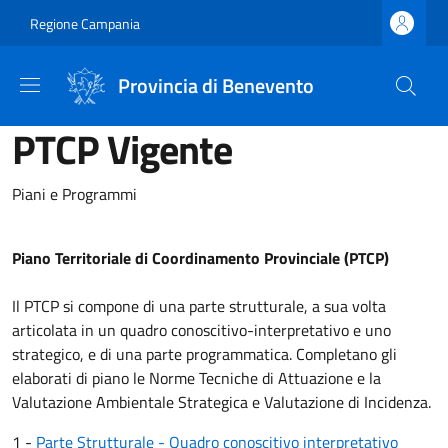
Salta al contenuto principale
Skip to footer content
Regione Campania
Provincia di Benevento
PTCP Vigente
Piani e Programmi
Piano Territoriale di Coordinamento Provinciale (PTCP)
Il PTCP si compone di una parte strutturale, a sua volta
articolata in un quadro conoscitivo-interpretativo e uno
strategico, e di una parte programmatica. Completano gli
elaborati di piano le Norme Tecniche di Attuazione e la
Valutazione Ambientale Strategica e Valutazione di Incidenza.
1 -
Parte Strutturale - Quadro conoscitivo interpretativo