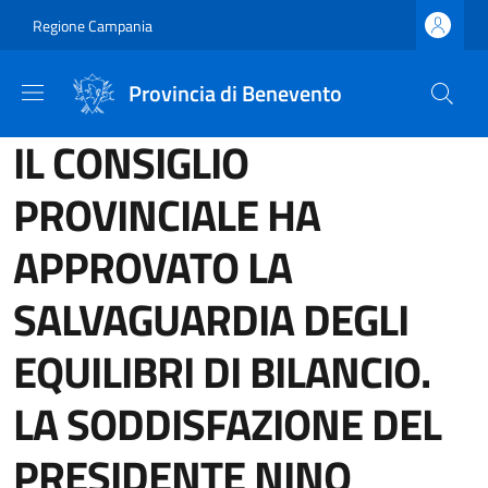
Salta al contenuto principale
Skip to footer content
Regione Campania
Provincia di Benevento
IL CONSIGLIO
PROVINCIALE HA
APPROVATO LA
SALVAGUARDIA DEGLI
EQUILIBRI DI BILANCIO.
LA SODDISFAZIONE DEL
PRESIDENTE NINO