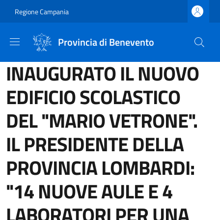
Salta al contenuto principale
Skip to footer content
Regione Campania
Provincia di Benevento
INAUGURATO IL NUOVO
EDIFICIO SCOLASTICO
DEL "MARIO VETRONE".
IL PRESIDENTE DELLA
PROVINCIA LOMBARDI:
"14 NUOVE AULE E 4
LABORATORI PER UNA