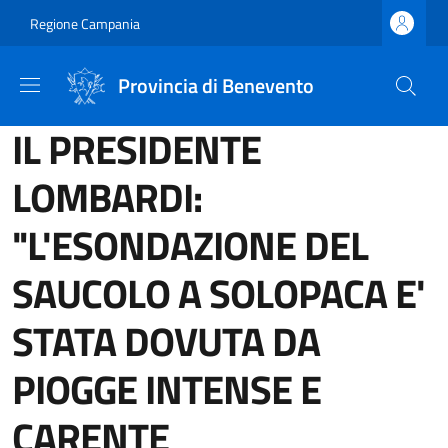
Salta al contenuto principale
Skip to footer content
Regione Campania
Provincia di Benevento
IL PRESIDENTE
LOMBARDI:
"L'ESONDAZIONE DEL
SAUCOLO A SOLOPACA E'
STATA DOVUTA DA
PIOGGE INTENSE E
CARENTE