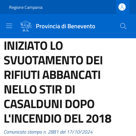
Salta al contenuto principale
Skip to footer content
Regione Campania
Provincia di Benevento
INIZIATO LO
SVUOTAMENTO DEI
RIFIUTI ABBANCATI
NELLO STIR DI
CASALDUNI DOPO
L'INCENDIO DEL 2018
Comunicato stampa n. 2881 del 17/10/2024