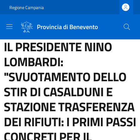
Salta al contenuto principale
Skip to footer content
Regione Campania
Provincia di Benevento
IL PRESIDENTE NINO
LOMBARDI:
"SVUOTAMENTO DELLO
STIR DI CASALDUNI E
STAZIONE TRASFERENZA
DEI RIFIUTI: I PRIMI PASSI
CONCRETI PER IL